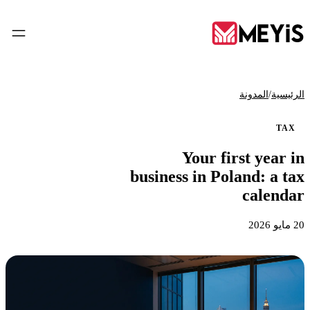
AR
/
الرئيسية
المدونة
TAX
الرئيسية
Your first year in
01
business in Poland: a tax
من نحن
calendar
02
20 مايو 2026
الخدمات
03
الأدوات
04