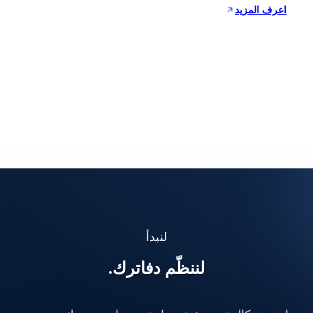
اعرف المزيد
لنبدأ
لننظّم دفاترك.