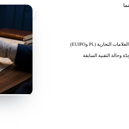
حماية الدولية عبر WIPO وEPO أينما
امات التجارية (PL وEUIPO)
دّة وحالة التقنية السابقة