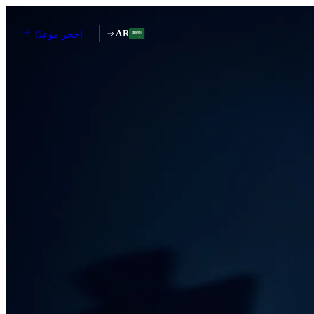
AR
احجز موعدًا