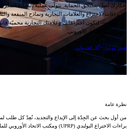
04
أفكارك أصل يستحق الحماية. نتولّى عملية الملكية الفكرية 
— براءات الاختراع والعلامات التجارية ونماذج المنفعة والت
المدونة
الصناعية — لتكون اختراعاتك وعلامتك التجارية محميّة قانون
05
بولندا وعبر الاتحاد الأوروبي.
Saldeo
06
كل الخدمات
احجز موعدًا
تواصل معنا
07
نظرة عامة
من أول بحث عن الجِدّة إلى الإيداع والتجديد، نُعِدّ كل طلب ل
براءات الاختراع البولندي (UPRP) ومكتب الاتحاد الأوروبي 