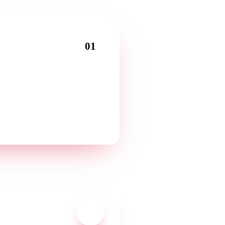
01
مكالمة تعارُف
حدِّثونا عن نشاطكم في محادثة أ
مجانية — بلغتكم.
03