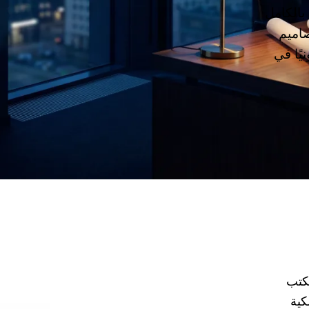
بالكامل
صاميم
يًا في
مكتب
للملكية