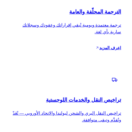
الترجمة المحلّفة والعامة
ترجمة معتمدة ويومية تُبقي إقراراتك وعقودك وسجلاتك
سارية بأي لغة.
اعرف المزيد
تراخيص النقل والخدمات اللوجستية
تراخيص النقل البري والشحن لبولندا والاتحاد الأوروبي — تُعَدّ
وتُقدَّم وتبقى متوافقة.