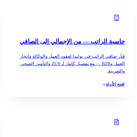
المدونة
05
Saldeo
06
حاسبة الراتب — من الإجمالي إلى الصافي
تواصل معنا
07
قدّر صافي الراتب في بولندا لعقود العمل والوكالة وإنجاز
العمل وB2B — مع تفصيل كامل لـ ZUS والتأمين الصحي
والضريبة.
افتح الأداة