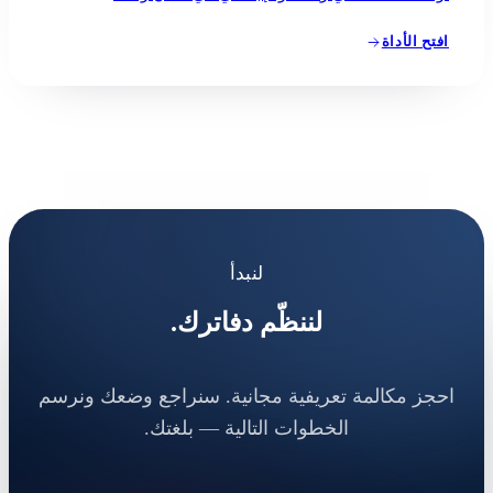
افتح الأداة
لنبدأ
لننظّم دفاترك.
احجز مكالمة تعريفية مجانية. سنراجع وضعك ونرسم
الخطوات التالية — بلغتك.