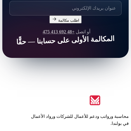
اطلب مكالمة
أو اتصل
+48 692 413 475
المكالمة الأولى على حسابنا — حقًّا
محاسبة ورواتب ودعم للأعمال للشركات ورواد الأعمال
في بولندا.