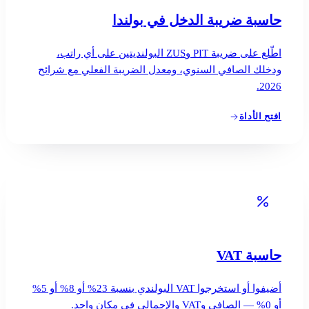
حاسبة ضريبة الدخل في بولندا
اطّلع على ضريبة PIT وZUS البولنديتين على أي راتب،
ودخلك الصافي السنوي، ومعدل الضريبة الفعلي مع شرائح
2026.
افتح الأداة
حاسبة VAT
أضيفوا أو استخرجوا VAT البولندي بنسبة 23% أو 8% أو 5%
أو 0% — الصافي وVAT والإجمالي في مكان واحد.