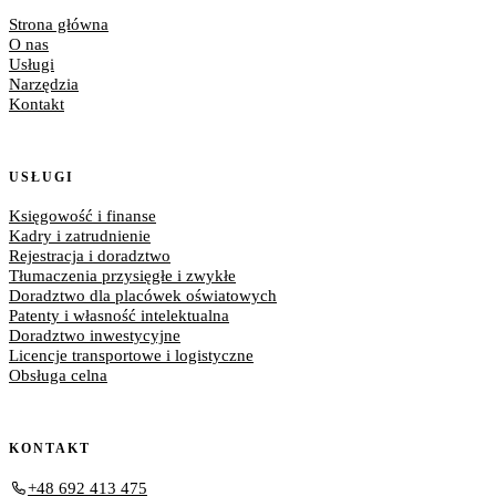
Strona główna
O nas
Usługi
Narzędzia
Kontakt
USŁUGI
Księgowość i finanse
Kadry i zatrudnienie
Rejestracja i doradztwo
Tłumaczenia przysięgłe i zwykłe
Doradztwo dla placówek oświatowych
Patenty i własność intelektualna
Doradztwo inwestycyjne
Licencje transportowe i logistyczne
Obsługa celna
KONTAKT
+48 692 413 475