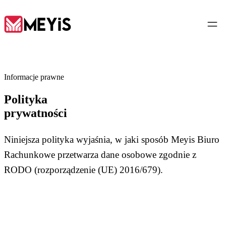
PL
Informacje prawne
Polityka
Strona główna
prywatności
01
O nas
Niniejsza polityka wyjaśnia, w jaki sposób Meyis Biuro
02
Rachunkowe przetwarza dane osobowe zgodnie z
RODO (rozporządzenie (UE) 2016/679).
Usługi
03
Narzędzia
04