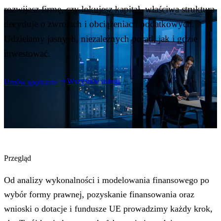
Blog
rozwijasz firmę, czy lokujesz kapitał, właściwa struktura
05
decyduje o zwrotach i obciążeniach podatkowych.
Udzielamy jasnych, niezależnych porad, jak i gdzie
Saldeo
06
inwestować.
Kontakt
07
Wszystkie usługi
Umów spotkanie
Przegląd
Od analizy wykonalności i modelowania finansowego po
wybór formy prawnej, pozyskanie finansowania oraz
wnioski o dotacje i fundusze UE prowadzimy każdy krok,