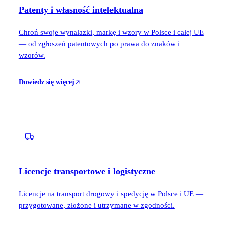
Patenty i własność intelektualna
Chroń swoje wynalazki, markę i wzory w Polsce i całej UE
— od zgłoszeń patentowych po prawa do znaków i
wzorów.
Dowiedz się więcej
Licencje transportowe i logistyczne
Licencje na transport drogowy i spedycję w Polsce i UE —
przygotowane, złożone i utrzymane w zgodności.