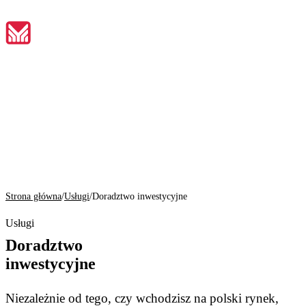
PL
Strona główna
01
O nas
Strona główna
/
Usługi
/
Doradztwo inwestycyjne
02
Usługi
Usługi
Doradztwo
03
inwestycyjne
Narzędzia
04
Niezależnie od tego, czy wchodzisz na polski rynek,