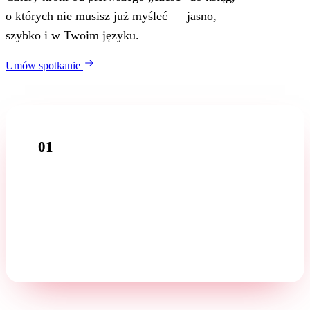
o których nie musisz już myśleć — jasno,
szybko i w Twoim języku.
Umów spotkanie
01
Rozmowa wstępna
Opowiedz o swojej firmie podczas bezpłatnej pierwszej
rozmowy — w swoim języku.