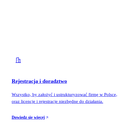
Rejestracja i doradztwo
Wszystko, by założyć i ustrukturyzować firmę w Polsce,
oraz licencje i rejestracje niezbędne do działania.
Dowiedz się więcej