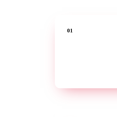
01
Rozmowa wstępna
Opowiedz o swojej firmie podcz
bezpłatnej pierwszej rozmowy 
swoim języku.