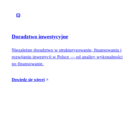
Doradztwo inwestycyjne
Niezależne doradztwo w strukturyzowaniu, finansowaniu i
rozwijaniu inwestycji w Polsce — od analizy wykonalności
po finansowanie.
Dowiedz się więcej