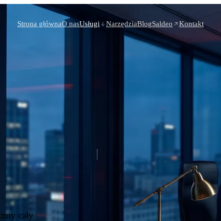
Strona główna
O nas
Usługi
Narzędzia
Blog
Saldeo
Kontakt
zimy cały