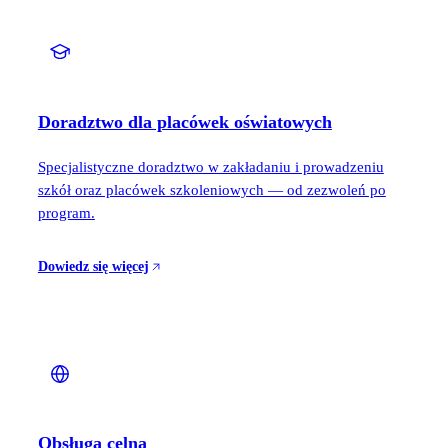
Doradztwo dla placówek oświatowych
Specjalistyczne doradztwo w zakładaniu i prowadzeniu
szkół oraz placówek szkoleniowych — od zezwoleń po
program.
Dowiedz się więcej
Obsługa celna