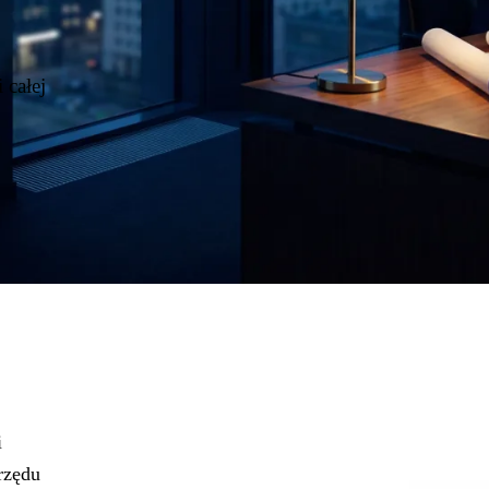
 całej
i
rzędu