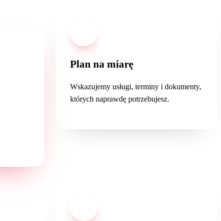
02
Plan na miarę
Wskazujemy usługi, terminy i dokumenty,
których naprawdę potrzebujesz.
as
— w
04