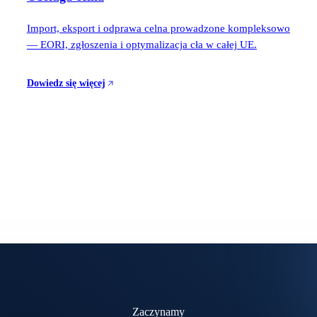
Import, eksport i odprawa celna prowadzone kompleksowo
— EORI, zgłoszenia i optymalizacja cła w całej UE.
Dowiedz się więcej
Zaczynamy