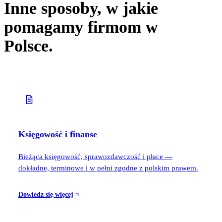
Inne sposoby, w jakie
pomagamy firmom w
Polsce.
Księgowość i finanse
Bieżąca księgowość, sprawozdawczość i płace —
dokładne, terminowe i w pełni zgodne z polskim prawem.
Dowiedz się więcej