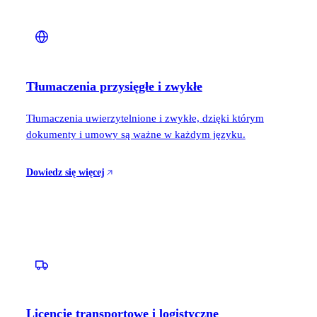
Tłumaczenia przysięgłe i zwykłe
Tłumaczenia uwierzytelnione i zwykłe, dzięki którym
dokumenty i umowy są ważne w każdym języku.
Dowiedz się więcej
Licencje transportowe i logistyczne