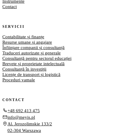
Instrumente
Contact
SERVICII
Contabilitate și finanțe
Resurse umane și angajare
Înființare companii și consultanță
Traduceri autorizate și generale
Consultanță pentru sectorul educației
Brevete și proprietate intelectuală
Consultanță în investiții
Licențe de transport și logistică
Proceduri vamale
CONTACT
+48 692 413 475
info@meyis.pl
Al. Jerozolimskie 133/2
02-304 Warszawa