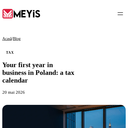
RO
Acasă
/
Blog
TAX
Acasă
Your first year in
01
business in Poland: a tax
Despre noi
calendar
02
20 mai 2026
Servicii
03
Instrumente
04