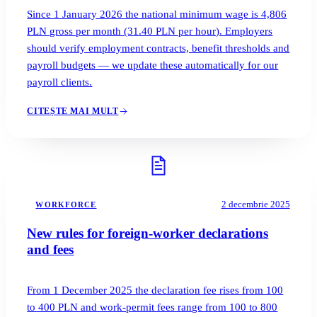
Since 1 January 2026 the national minimum wage is 4,806
PLN gross per month (31.40 PLN per hour). Employers
should verify employment contracts, benefit thresholds and
payroll budgets — we update these automatically for our
payroll clients.
CITEȘTE MAI MULT
2 decembrie 2025
WORKFORCE
New rules for foreign-worker declarations
and fees
From 1 December 2025 the declaration fee rises from 100
to 400 PLN and work-permit fees range from 100 to 800