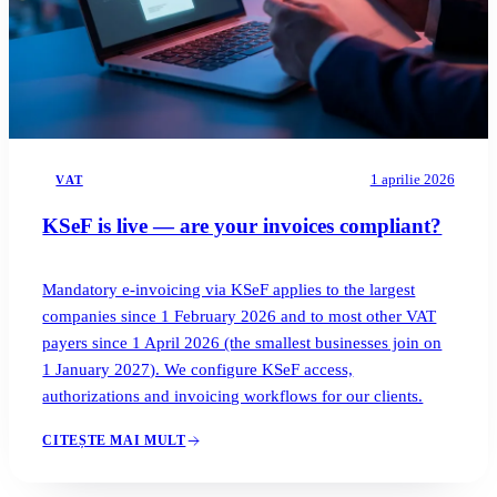
1 aprilie 2026
VAT
KSeF is live — are your invoices compliant?
Mandatory e-invoicing via KSeF applies to the largest
companies since 1 February 2026 and to most other VAT
payers since 1 April 2026 (the smallest businesses join on
1 January 2027). We configure KSeF access,
authorizations and invoicing workflows for our clients.
CITEȘTE MAI MULT