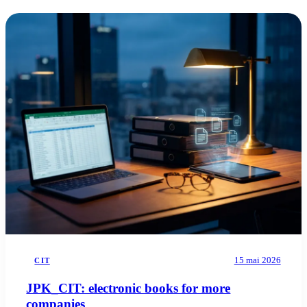
Blog
05
Saldeo
06
Contact
07
15 mai 2026
CIT
JPK_CIT: electronic books for more
companies