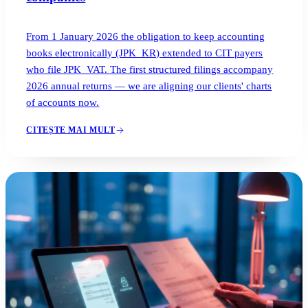
From 1 January 2026 the obligation to keep accounting
books electronically (JPK_KR) extended to CIT payers
who file JPK_VAT. The first structured filings accompany
2026 annual returns — we are aligning our clients' charts
of accounts now.
CITEȘTE MAI MULT