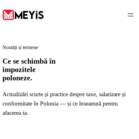
RO
Noutăți și termene
Ce se schimbă în
Acasă
impozitele
01
poloneze.
Despre noi
02
Actualizări scurte și practice despre taxe, salarizare și
conformitate în Polonia — și ce înseamnă pentru
Servicii
03
afacerea ta.
Instrumente
04