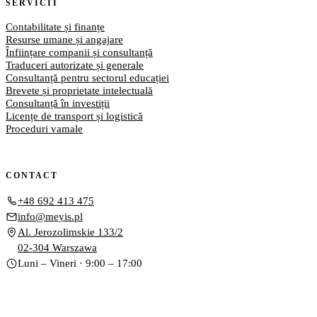
SERVICII
Contabilitate și finanțe
Resurse umane și angajare
Înființare companii și consultanță
Traduceri autorizate și generale
Consultanță pentru sectorul educației
Brevete și proprietate intelectuală
Consultanță în investiții
Licențe de transport și logistică
Proceduri vamale
CONTACT
+48 692 413 475
info@meyis.pl
Al. Jerozolimskie 133/2
02-304 Warszawa
Luni – Vineri · 9:00 – 17:00