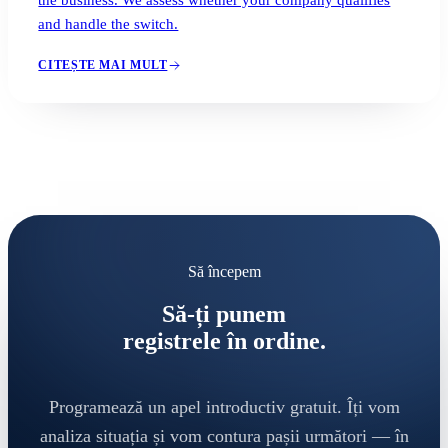
the business. We assess whether your company qualifies
and handle the switch.
CITEȘTE MAI MULT
Să începem
Să-ți punem
registrele în ordine.
Programează un apel introductiv gratuit. Îți vom
analiza situația și vom contura pașii următori — în