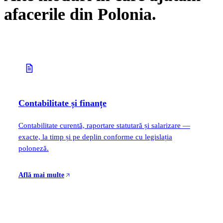
afacerile din Polonia.
Contabilitate și finanțe
Contabilitate curentă, raportare statutară și salarizare —
exacte, la timp și pe deplin conforme cu legislația
poloneză.
Află mai multe