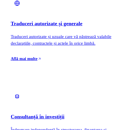
Traduceri autorizate și generale
Traduceri autorizate și uzuale care vă păstrează valabile
declarațiile, contractele și actele în orice limbă.
Află mai multe
Consultanță în investiții
Îndrumare independentă în structurarea, finanțarea și