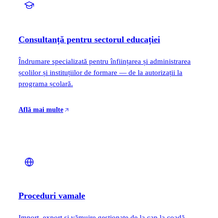
Consultanță pentru sectorul educației
Îndrumare specializată pentru înființarea și administrarea
școlilor și instituțiilor de formare — de la autorizații la
programa școlară.
Află mai multe
Proceduri vamale
Import, export și vămuire gestionate de la cap la coadă —