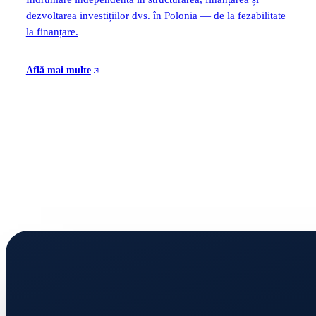
dezvoltarea investițiilor dvs. în Polonia — de la fezabilitate
la finanțare.
Află mai multe