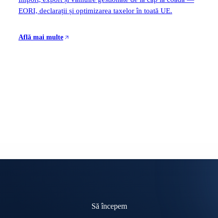
EORI, declarații și optimizarea taxelor în toată UE.
Află mai multe
Să începem