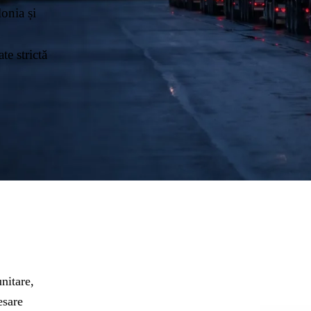
onia și
te strictă
nitare,
esare