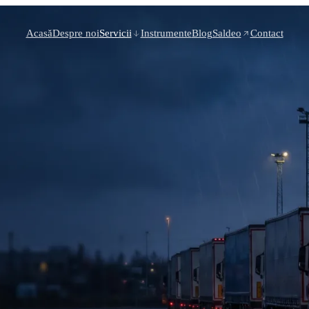
Acasă
Despre noi
Servicii
Instrumente
Blog
Saldeo
Contact