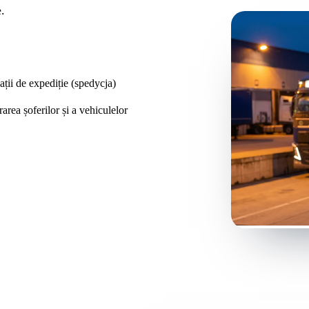
.
ații de expediție (spedycja)
rarea șoferilor și a vehiculelor