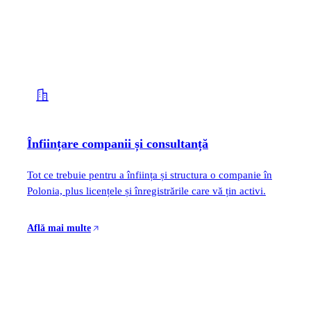
Înființare companii și consultanță
Tot ce trebuie pentru a înființa și structura o companie în
Polonia, plus licențele și înregistrările care vă țin activi.
Află mai multe