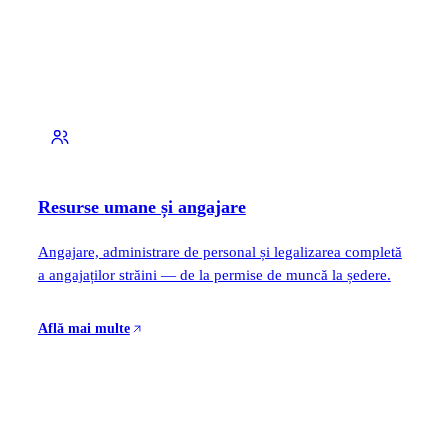
Resurse umane și angajare
Angajare, administrare de personal și legalizarea completă
a angajaților străini — de la permise de muncă la ședere.
Află mai multe