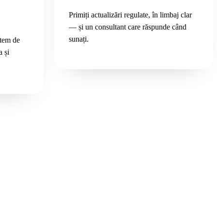
Primiți actualizări regulate, în limbaj clar
— și un consultant care răspunde când
sunați.
atem de
a și