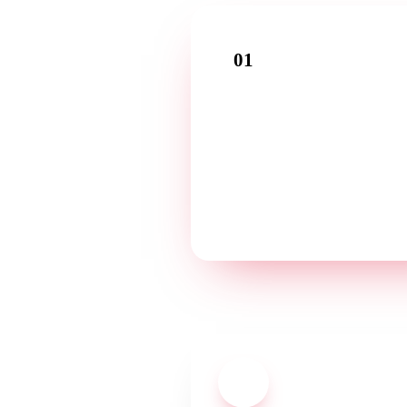
01
Apel introductiv
Povestiți-ne despre afacerea
dumneavoastră într-o primă conv
gratuită — în limba dumneavoast
03