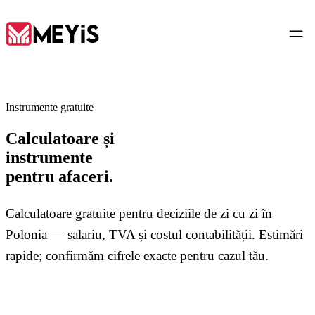
RO
Instrumente gratuite
Calculatoare și
Acasă
instrumente
01
pentru afaceri.
Despre noi
02
Calculatoare gratuite pentru deciziile de zi cu zi în
Polonia — salariu, TVA și costul contabilității. Estimări
Servicii
03
rapide; confirmăm cifrele exacte pentru cazul tău.
Instrumente
04