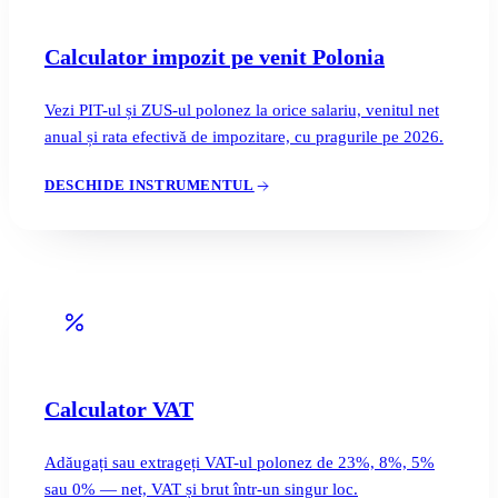
Calculator impozit pe venit Polonia
Vezi PIT-ul și ZUS-ul polonez la orice salariu, venitul net
anual și rata efectivă de impozitare, cu pragurile pe 2026.
DESCHIDE INSTRUMENTUL
Calculator VAT
Adăugați sau extrageți VAT-ul polonez de 23%, 8%, 5%
sau 0% — net, VAT și brut într-un singur loc.