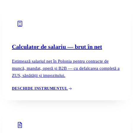
Blog
05
Saldeo
06
Contact
Calculator de salariu — brut în net
07
Estimează salariul net în Polonia pentru contracte de
muncă, mandat, operă și B2B — cu defalcarea completă a
ZUS, sănătății și impozitului.
DESCHIDE INSTRUMENTUL