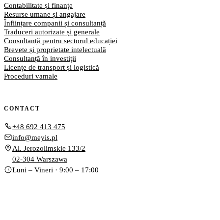
Contabilitate și finanțe
Resurse umane și angajare
Înființare companii și consultanță
Traduceri autorizate și generale
Consultanță pentru sectorul educației
Brevete și proprietate intelectuală
Consultanță în investiții
Licențe de transport și logistică
Proceduri vamale
CONTACT
+48 692 413 475
info@meyis.pl
Al. Jerozolimskie 133/2
02-304 Warszawa
Luni – Vineri · 9:00 – 17:00