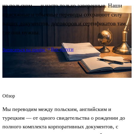
Блог
на польском — и часто только заверенные. Наши
05
присяжные и обычные переводы сохраняют силу
ваших документов, договоров и сертификатов там,
Saldeo
06
где они нужны.
Контакты
07
Все услуги
Записаться на приём
Обзор
Мы переводим между польским, английским и
турецким — от одного свидетельства о рождении до
полного комплекта корпоративных документов, с