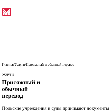
RU
Главная
01
Главная
/
Услуги
/
Присяжный и обычный перевод
О нас
02
Услуги
Присяжный и
Услуги
обычный
03
перевод
Инструменты
04
Польские учреждения и суды принимают документы