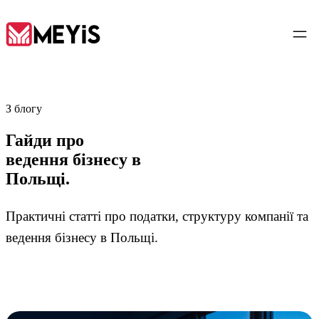
UK
З блогу
Гайди про
Головна
ведення бізнесу в
01
Польщі.
Про нас
02
Практичні статті про податки, структуру компанії та
ведення бізнесу в Польщі.
Послуги
03
Інструменти
04