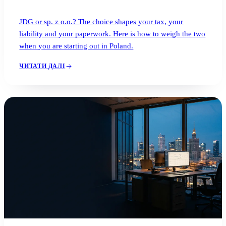
JDG or sp. z o.o.? The choice shapes your tax, your
liability and your paperwork. Here is how to weigh the two
when you are starting out in Poland.
ЧИТАТИ ДАЛІ