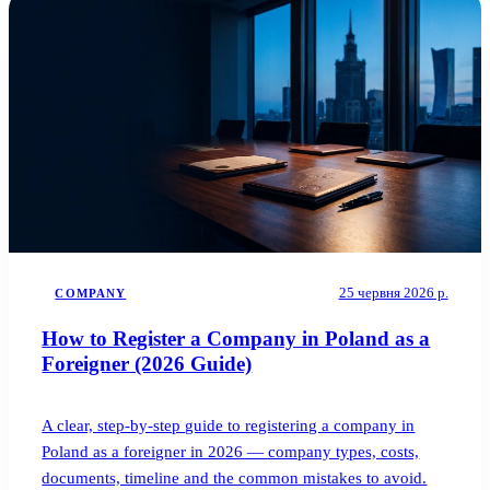
Блог
05
Saldeo
06
Контакти
07
25 червня 2026 р.
COMPANY
How to Register a Company in Poland as a
Foreigner (2026 Guide)
A clear, step-by-step guide to registering a company in
Poland as a foreigner in 2026 — company types, costs,
documents, timeline and the common mistakes to avoid.