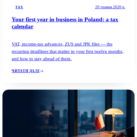
20 травня 2026 р.
TAX
Your first year in business in Poland: a tax
calendar
VAT, income-tax advances, ZUS and JPK files — the
recurring deadlines that matter in your first twelve months,
and how to stay ahead of them.
ЧИТАТИ ДАЛІ